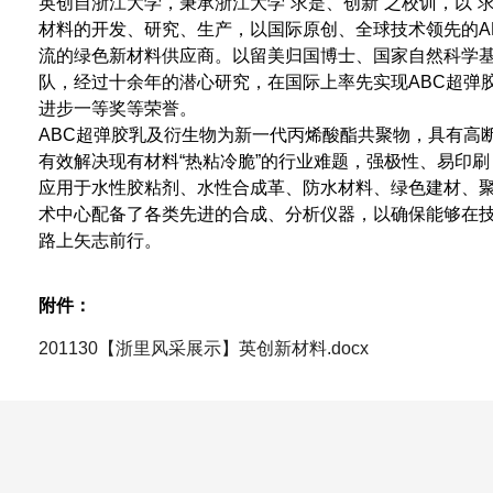
英创自浙江大学，秉承浙江大学“求是、创新”之校训，以“
材料的开发、研究、生产，以国际原创、全球技术领先的
A
流的绿色新材料供应商。以留美归国博士、国家自然科学
队，经过十余年的潜心研究，在国际上率先实现
ABC
超弹
进步一等奖等荣誉。
ABC
超弹胶乳及衍生物为新一代丙烯酸酯共聚物，具有高
有效解决现有材料“热粘冷脆”的行业难题，强极性、易印
应用于水性胶粘剂、水性合成革、防水材料、绿色建材、
术中心配备了各类先进的合成、分析仪器，以确保能够在
路上矢志前行。
附件：
201130【浙里风采展示】英创新材料.docx