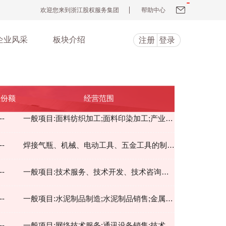
欢迎您来到浙江股权服务集团
帮助中心
企业风采
板块介绍
注册
登录
让份额
经营范围
--
一般项目:面料纺织加工;面料印染加工;产业用纺织制成品制造;产业用纺织制成品销售;家用纺织制成品制造;服装制造;纺纱加工;洗染服务;针纺织品销售;针纺织品及原料销售;服装服饰批发;服装、服饰检验、整理服务;货物进出口(除依法须经批准的项目外,凭营业执照依法自主开展经营活动).许可项目:道路货物运输(不含危险货物)(依法须经批准的项目,经相关部门批准后方可开展经营活动,具体经营项目以审批结果为准).
--
焊接气瓶、机械、电动工具、五金工具的制造、销售;文具用品、橡胶制品、玩具、日用品、工艺品销售;货物进出口。(依法须经批准的项目,经相关部门批准后方可开展经营活动)
--
一般项目:技术服务、技术开发、技术咨询、技术交流、技术转让、技术推广;货物进出口;技术进出口;金属表面处理及热处理加工;金属加工机械制造;机械零件、零部件加工;机械零件、零部件销售;机床功能部件及附件制造;机床功能部件及附件销售;电子元器件与机电组件设备制造;电子元器件与机电组件设备销售;汽车零配件批发;五金产品制造;五金产品批发;塑料制品制造;塑料制品销售;电池制造;电池销售;工业机器人制造;智能机器人销售;计算机软硬件及辅助设备批发;仪器仪表制造;仪器仪表销售;电机制造;发电机及发电机组销售;电力电子元器件制造;电力电子元器件销售;通用设备制造(不含特种设备制造);机械设备销售;智能基础制造装备制造;智能基础制造装备销售;电子产品销售;光通信设备销售;涂装设备制造;涂装设备销售;通讯设备销售;汽车零部件及配件制造;汽车零配件零售(除依法须经批准的项目外,凭营业执照依法自主开展经营活动).许可项目:消毒器械生产;消毒器械销售(依法须经批准的项目,经相关部门批准后方可开展经营活动,具体经营项目以审批结果为准).
--
一般项目:水泥制品制造;水泥制品销售;金属制品销售;金属材料销售;建筑材料销售(除依法须经批准的项目外,凭营业执照依法自主开展经营活动).许可项目:建设工程施工;道路货物运输(不含危险货物)(依法须经批准的项目,经相关部门批准后方可开展经营活动,具体经营项目以审批结果为准).
--
一般项目:网络技术服务;通讯设备销售;技术服务、技术开发、技术咨询、技术交流、技术转让、技术推广;软件开发;信息系统集成服务;物联网技术服务;数据处理和存储支持服务;信息技术咨询服务;信息系统运行维护服务;计算机系统服务;大数据服务;通信设备销售;计算机及办公设备维修;计算机软硬件及辅助设备零售;网络设备销售;教学专用仪器销售;办公用品销售;会议及展览服务;广告设计、代理;摄像及视频制作服务;网络与信息安全软件开发;数据处理服务;广告制作;平面设计;专业设计服务;企业管理;家用电器销售;日用百货销售;玩具销售;乐器批发;电动自行车销售;数字技术服务;化妆品批发;化妆品零售;商务秘书服务(除依法须经批准的项目外,凭营业执照依法自主开展经营活动).许可项目:互联网信息服务;第二类增值电信业务;第一类增值电信业务(依法须经批准的项目,经相关部门批准后方可开展经营活动,具体经营项目以审批结果为准).