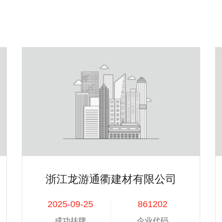
用品
史思
---
---
-
处理
方晓华
---
---
-
服装
池万道
---
---
-
周永君
---
---
-
尹邦进
---
---
-
张林松
---
---
-
浙江龙游通衢建材有限公司
项志明
---
---
-
2025-09-25
861202
占红炉
---
---
-
成功挂牌
企业代码