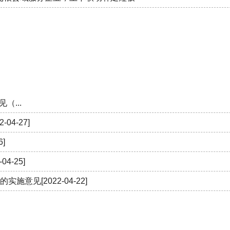
制造
潘永平
---
---
-
制造
王小君
---
---
-
料制造
董建伟
---
---
-
叶志祥
---
---
-
（...
制造
王根华
---
---
-
2-04-27]
6]
加工
祝卡军
---
---
-
-04-25]
璃制造
高仁松
---
---
-
的实施意见
[2022-04-22]
健康食品饮料制造
郑缝香
---
---
-
制造
徐秀琴
---
---
-