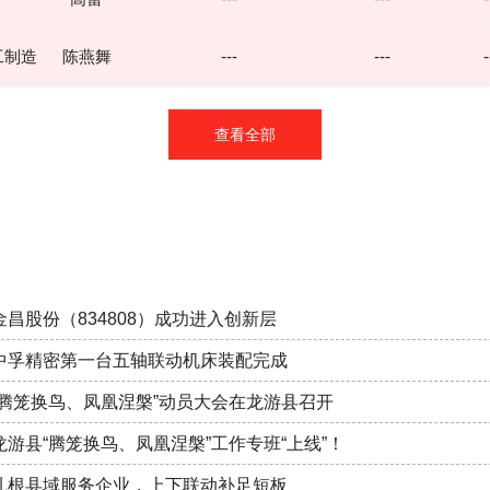
工制造
陈燕舞
---
---
-
器制造
张盛华
---
---
-
查看全部
品业
王福强
---
---
-
制造
王忠明
---
---
-
李永国
---
---
-
金昌股份（834808）成功进入创新层
化工
钟来根
---
---
-
中孚精密第一台五轴联动机床装配完成
工制造
曹畑
---
---
-
“腾笼换鸟、凤凰涅槃”动员大会在龙游县召开
龙游县“腾笼换鸟、凤凰涅槃”工作专班“上线”！
制造
郁尧红
---
---
-
扎根县域服务企业，上下联动补足短板