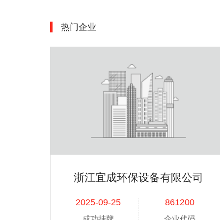
866014
鹿成宠物
2000
宠物
热门企业
866016
华盈污水
1300
污水
866017
池鑫针织
200
纺织
866125
固特气动科技
3651
---
866130
吉成新材
12275
---
866119
光明铁道
5000
---
浙江宜成环保设备有限公司
866121
外贸笋厂
1000
---
2025-09-25
861200
866122
三晟家居
5000
---
成功挂牌
企业代码