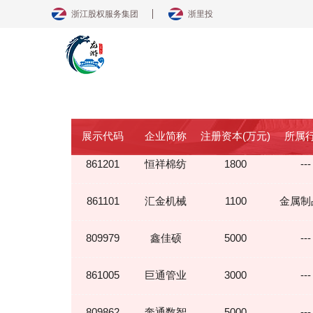
浙江股权服务集团
浙里投
展示代码
企业简称
注册资本(万元)
所属
861201
恒祥棉纺
1800
---
861101
汇金机械
1100
金属制
809979
鑫佳硕
5000
---
861005
巨通管业
3000
---
809862
奔通数智
5000
---