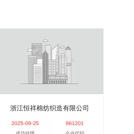
--
一般项目:玩具制造;日用杂品制造;皮革制品制造;塑料制品制造;文具制造;体育用品及器材制造;宠物食品及用品批发;日用杂品销售;玩具销售;皮革制品销售;塑料制品销售;文具用品批发;体育用品及器材批发;货物进出口(除依法须经批准的项目外,凭营业执照依法自主开展经营活动)。
--
电镀污水处理。
--
针织品、编织品及其制品、纺织带、纺织服装、其他日用金属制品的制造、销售;货物进出口。(依法须经批准的项目,经相关部门批准后方可开展经营活动)
--
一般项目:机械设备研发;通用设备制造(不含特种设备制造);金属表面处理及热处理加工;机械设备销售;特种设备销售;货物进出口(除依法须经批准的项目外,凭营业执照依法自主开展经营活动)。许可项目:特种设备制造;特种设备设计;特种设备安装改造修理(依法须经批准的项目,经相关部门批准后方可开展经营活动,具体经营项目以审批结果为准)。
--
一般项目:特种陶瓷制品制造;特种陶瓷制品销售;新型陶瓷材料销售;新材料技术研发;耐火材料生产;耐火材料销售;金属基复合材料和陶瓷基复合材料销售;金属工具制造;金属工具销售;密封件制造;密封件销售;合成材料制造(不含危险化学品);合成材料销售;高性能纤维及复合材料制造;高性能纤维及复合材料销售;模具制造;模具销售;玻璃制造;炼油、化工生产专用设备制造;炼油、化工生产专用设备销售;专用设备制造(不含许可类专业设备制造);烘炉、熔炉及电炉制造;烘炉、熔炉及电炉销售;合成纤维制造;合成纤维销售;通用零部件制造;非金属矿物制品制造;非金属矿及制品销售;高性能密封材料销售;汽车零部件及配件制造;玻璃、陶瓷和搪瓷制品生产专用设备制造;环境保护专用设备制造;环境保护专用设备销售;大气环境污染防治服务(除依法须经批准的项目外,凭营业执照依法自主开展经营活动).
--
水泥轨枕,水泥电杆及其它水泥制品,金属结构、铁道配件制造、销售,对外投资,金属材料、建材、钢材的销售,货物进出口。(涉及许可证的凭许可证经营)
浙江恒祥棉纺织造有限公司
--
许可项目:食品生产;食品销售;道路货物运输(不含危险货物)(依法须经批准的项目,经相关部门批准后方可开展经营活动,具体经营项目以审批结果为准).一般项目:货物进出口;互联网销售(除销售需要许可的商品)(除依法须经批准的项目外,凭营业执照依法自主开展经营活动).
2025-09-25
861201
--
许可项目:住宅室内装饰装修(依法须经批准的项目,经相关部门批准后方可开展经营活动,具体经营项目以审批结果为准).一般项目:家具制造;家具销售;门窗制造加工;门窗销售;建筑材料销售;建筑装饰材料销售;涂料销售(不含危险化学品)(除依法须经批准的项目外,凭营业执照依法自主开展经营活动).
成功挂牌
企业代码