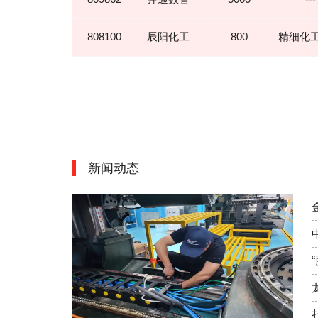
808100
辰阳化工
800
精细化
860065
亿莱达
158
低压电
860060
顺帆工贸
1500
金属制
860059
科力印业
6018
化工
新闻动态
860007
克里特
10080
---
815003
捷马化工
9411
农业
866001
中孚精密
847
机床加
866003
宝成钢品
1100
五金