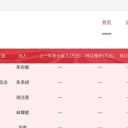
首页
行业
法人
上一年营业收入(万元)
转让报价(万元)
转
朱在敏
---
---
-
品业
朱美娟
---
---
-
胡洁美
---
---
-
林耀棋
---
---
-
高蕾
---
---
-