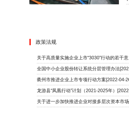
866004
春旭铝业
1500
建材
866005
华宇钢构
5000
建材
866006
龙成耐火
3200
耐火材
政策法规
866007
祥力电器
5018
---
关于高质量实施企业上市“3030”行动的若干意见
866008
群力标件
1000
五金
全国中小企业股份转让系统分层管理办法
[202
衢州市推进企业上市专项行动方案
[2022-04-2
866009
美哈食品
50
食品
龙游县“凤凰行动”计划（2021-2025年）
[2022
866010
耐特玻璃
3000
特种玻
关于进一步加快推进企业对接多层次资本市场
866012
赛然生物
5500
866013
贯洲电气
558
电缆