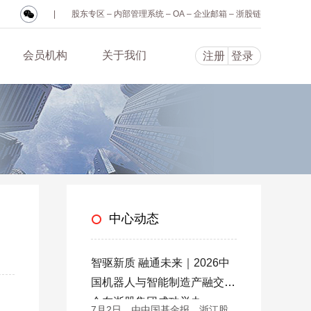
|
股东专区
–
内部管理系统
–
OA
–
企业邮箱
–
浙股链
会员机构
关于我们
注册
登录
中心动态
智驱新质 融通未来｜2026中
国机器人与智能制造产融交流
会在浙股集团成功举办
7月2日，由中国基金报、浙江股