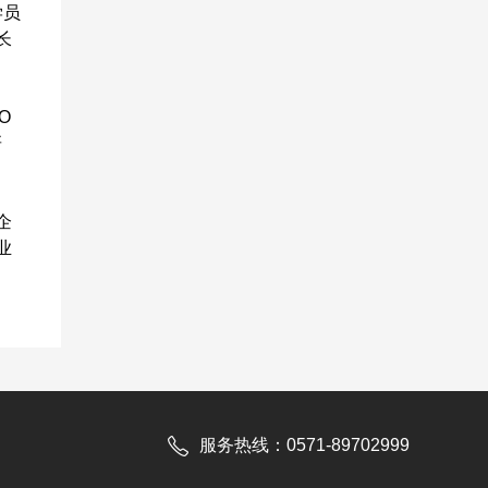
学员
长
O
研
企
业
服务热线：0571-89702999