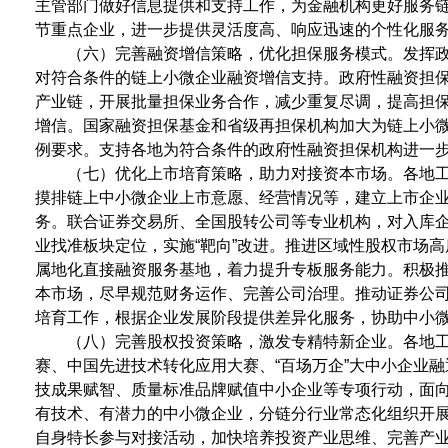
主管部门做好信息提供和支持工作，为金融机构更好服务
节重点企业，进一步提供灵活度高、响应迅速的个性化服
（六）完善融资增信策略，优化担保服务模式。发挥
对符合条件的链上小微企业融资增信支持。政府性融资担保
产业链，开展批量担保业务合作，减少重复尽调，提高担
增信。国家融资担保基金和省级再担保机构加大为链上小
例要求。支持各地为符合条件的政府性融资担保机构进一
（七）优化上市培育策略，助力对接资本市场。各地
摸排链上中小微企业上市意愿、经营情况等，建立上市企
务。联合证券交易所、全国股转公司等专业机构，对入库企
业找准板块定位，实施“靶向”改进。推进区域性股权市场高
属地化直接融资服务基地，着力提升专板服务能力。积极
本市场，尽早规范财务运作、完善公司治理。推动证券公
培育工作，根据企业发展阶段提供差异化服务，协助中小
（八）完善股权投资策略，激发专精特新企业。各地工
赛、中国先进技术转化应用大赛、“百场万企”大中小企业融
技成果赋智、质量标准品牌赋值中小企业等专项行动，面
有技术、有潜力的中小微企业，分链分行业常态化组织开
自身特长参与对接活动，加快培养投资产业思维、完善产