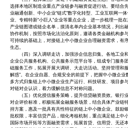
选择本地区制造业重点产业链参与融资促进行动。要结合
业融通创新、中小企业“链式”数字化转型、工业互联网一体
业、专精特新“小巨人”企业等重点企业，进一步梳理一批
产业链图谱或链企名单，摸清名单内企业基本情况，列出融资
协作机制，按照市场化法治化原则，邀请各类金融机构参
可持续的基础上，对接链上中小微企业合理融资需求，有
生态。
（四）深入调研走访，加强涉企信息归集。各地工业
企业公共服务机构、公共服务示范平台等，组成专门服务
础服务工作，拓展开展大调研、大走访活动。坚持管理和服
解惑”。在企业自愿、合规安全的前提下，把握中小微企业
多方式归集链上中小微企业生产运行、科技研发、项目参
对链对企认识，着力缓解信息不对称问题。
（五）优化授信服务策略，提升信贷融资质效。银行
对企评价标准，积极拓展金融服务场景，结合具体产业链
持方案，惠及一批具有共性特征的链上中小微企业。鼓励
批权限，丰富信贷产品，细化考核机制，重点满足链上中
国际市场开拓等方面融资需求，拓展首贷、信用贷、无还