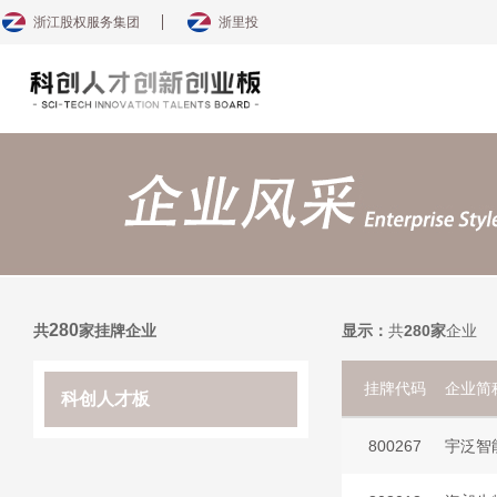
浙江股权服务集团
浙里投
280
显示：
共
280家
企业
共
家挂牌企业
挂牌代码
企业简
科创人才板
800267
宇泛智